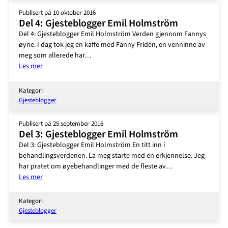
Holmström
Publisert på 10 oktober 2016
Del 4: Gjesteblogger Emil Holmström
Del 4: Gjesteblogger Emil Holmström Verden gjennom Fannys
øyne. I dag tok jeg en kaffe med Fanny Fridén, en venninne av
meg som allerede har…
:
Les mer
Del
4:
Kategori
Gjesteblogger
Gjesteblogger
Emil
Holmström
Publisert på 25 september 2016
Del 3: Gjesteblogger Emil Holmström
Del 3: Gjesteblogger Emil Holmström En titt inn i
behandlingsverdenen. La meg starte med en erkjennelse. Jeg
har pratet om øyebehandlinger med de fleste av…
:
Les mer
Del
3:
Kategori
Gjesteblogger
Gjesteblogger
Emil