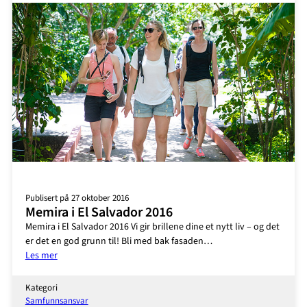
–
del
1
Publisert på 27 oktober 2016
Memira i El Salvador 2016
Memira i El Salvador 2016 Vi gir brillene dine et nytt liv – og det
er det en god grunn til! Bli med bak fasaden…
:
Les mer
Memira
i
Kategori
El
Samfunnsansvar