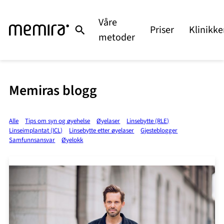
Våre
Priser
Klinikke
metoder
Memiras blogg
Alle
Tips om syn og øyehelse
Øyelaser
Linsebytte (RLE)
Linseimplantat (ICL)
Linsebytte etter øyelaser
Gjesteblogger
Samfunnsansvar
Øyelokk