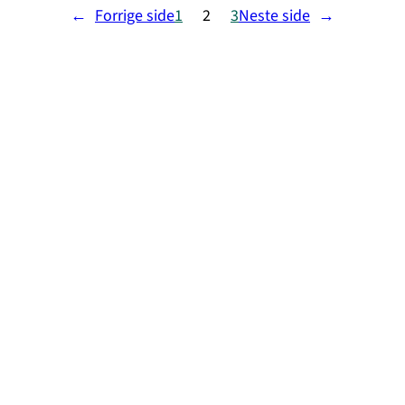
Holmström
←
Forrige side
1
2
3
Neste side
→