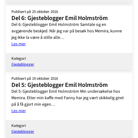
Salvador
2016
Publisert på 25 oktober 2016
Del 6: Gjesteblogger Emil Holmström
Del 6: Gjesteblogger Emil Holmström Samtale og en
avgjørende beskjed. Når jeg var på besøk hos Memira, kunne
jeg ikke la være å stille alle…
:
Les mer
Del
6:
Kategori
Gjesteblogger
Gjesteblogger
Emil
Holmström
Publisert på 19 oktober 2016
Del 5: Gjesteblogger Emil Holmström
Del 5: Gjesteblogger Emil Holmström Min undersøkelse hos
Memira. Etter min kaffe med Fanny har jeg vært skikkelig giret
på å få gjort min egen…
:
Les mer
Del
5:
Kategori
Gjesteblogger
Gjesteblogger
Emil