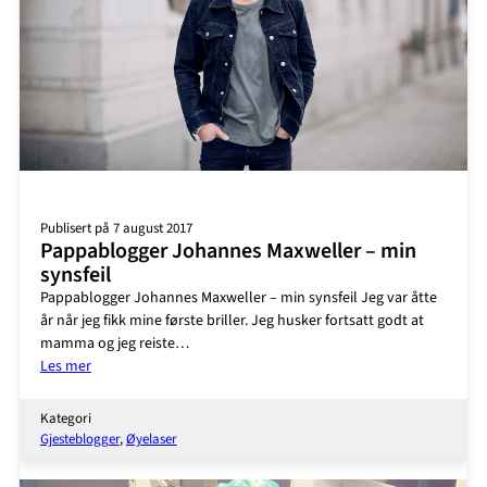
Publisert på 7 august 2017
Pappablogger Johannes Maxweller – min
synsfeil
Pappablogger Johannes Maxweller – min synsfeil Jeg var åtte
år når jeg fikk mine første briller. Jeg husker fortsatt godt at
mamma og jeg reiste…
:
Les mer
Pappablogger
Johannes
Kategori
Maxweller
Gjesteblogger
, 
Øyelaser
–
min