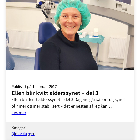
synsfeil
Publisert på 1 februar 2017
Ellen blir kvitt alderssynet – del 3
Ellen blir kvitt alderssynet – del 3 Dagene går så fort og synet
blir mer og mer stabilisert – det er nesten så jeg kan…
:
Les mer
Ellen
blir
Kategori
kvitt
Gjesteblogger
alderssynet