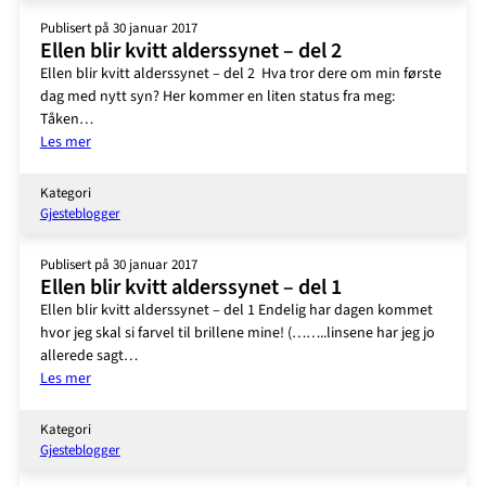
–
Publisert på 30 januar 2017
del
Ellen blir kvitt alderssynet – del 2
3
Ellen blir kvitt alderssynet – del 2 Hva tror dere om min første
dag med nytt syn? Her kommer en liten status fra meg:
Tåken…
:
Les mer
Ellen
blir
Kategori
kvitt
Gjesteblogger
alderssynet
–
Publisert på 30 januar 2017
del
Ellen blir kvitt alderssynet – del 1
2
Ellen blir kvitt alderssynet – del 1 Endelig har dagen kommet
hvor jeg skal si farvel til brillene mine! (……..linsene har jeg jo
allerede sagt…
:
Les mer
Ellen
blir
Kategori
kvitt
Gjesteblogger
alderssynet