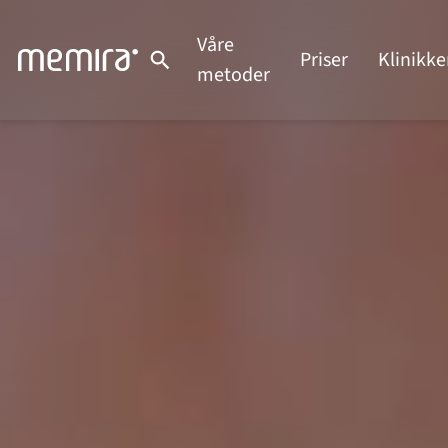
Hopp
til
Våre
Priser
Klinikke
innhold
metoder