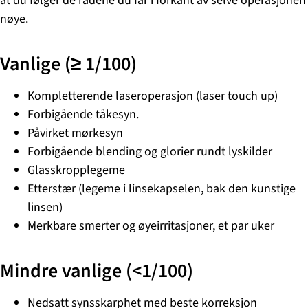
at du følger de rådene du får i forkant av selve operasjonen
nøye.
Vanlige (≥ 1/100)
Kompletterende laseroperasjon (laser touch up)
Forbigående tåkesyn.
Påvirket mørkesyn
Forbigående blending og glorier rundt lyskilder
Glasskropplegeme
Etterstær (legeme i linsekapselen, bak den kunstige
linsen)
Merkbare smerter og øyeirritasjoner, et par uker
Mindre vanlige (<1/100)
Nedsatt synsskarphet med beste korreksjon