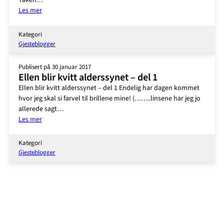
Tåken…
:
Les mer
Ellen
blir
Kategori
kvitt
Gjesteblogger
alderssynet
–
Publisert på 30 januar 2017
del
Ellen blir kvitt alderssynet – del 1
2
Ellen blir kvitt alderssynet – del 1 Endelig har dagen kommet
hvor jeg skal si farvel til brillene mine! (……..linsene har jeg jo
allerede sagt…
:
Les mer
Ellen
blir
Kategori
kvitt
Gjesteblogger
alderssynet
–
del
1