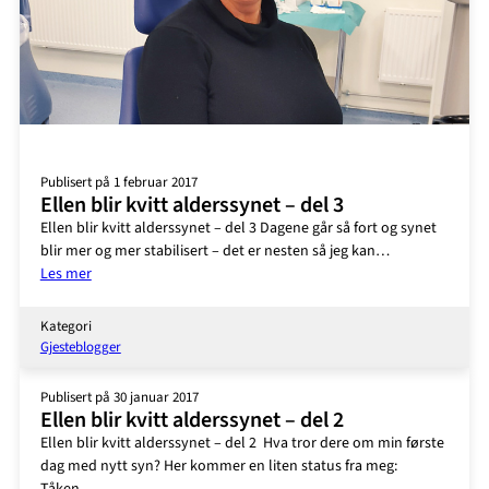
Publisert på 1 februar 2017
Ellen blir kvitt alderssynet – del 3
Ellen blir kvitt alderssynet – del 3 Dagene går så fort og synet
blir mer og mer stabilisert – det er nesten så jeg kan…
:
Les mer
Ellen
blir
Kategori
kvitt
Gjesteblogger
alderssynet
–
Publisert på 30 januar 2017
del
Ellen blir kvitt alderssynet – del 2
3
Ellen blir kvitt alderssynet – del 2 Hva tror dere om min første
dag med nytt syn? Her kommer en liten status fra meg: