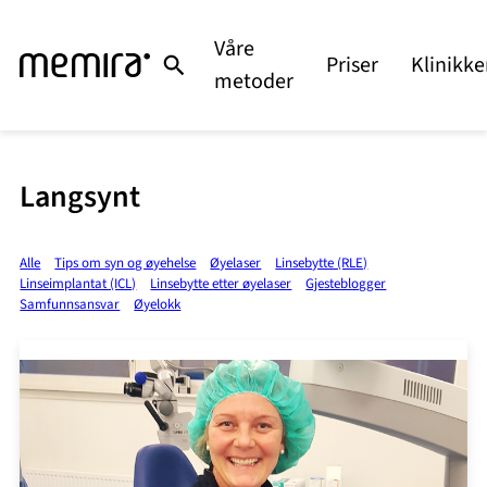
Våre
Priser
Klinikke
metoder
Langsynt
Alle
Tips om syn og øyehelse
Øyelaser
Linsebytte (RLE)
Linseimplantat (ICL)
Linsebytte etter øyelaser
Gjesteblogger
Samfunnsansvar
Øyelokk