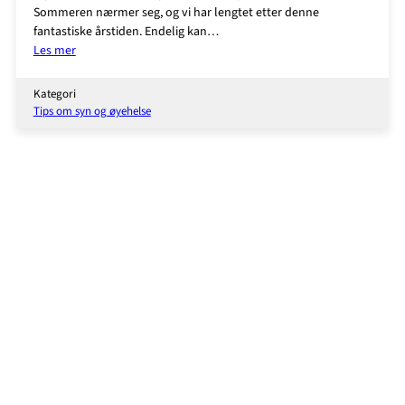
Sommeren nærmer seg, og vi har lengtet etter denne
fantastiske årstiden. Endelig kan…
:
Les mer
5
grunner
Kategori
til
Tips om syn og øyehelse
å
kvitte
seg
med
briller
og
linser
før
sommeren