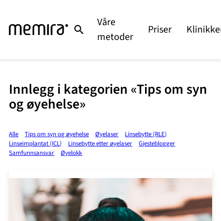
Våre
Priser
Klinikke
metoder
Innlegg i kategorien «Tips om syn
og øyehelse»
Alle
Tips om syn og øyehelse
Øyelaser
Linsebytte (RLE)
Linseimplantat (ICL)
Linsebytte etter øyelaser
Gjesteblogger
Samfunnsansvar
Øyelokk