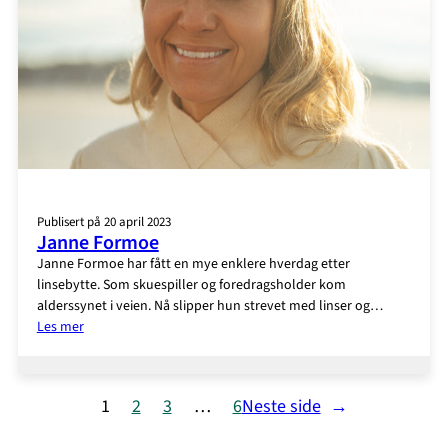
Publisert på 20 april 2023
Janne Formoe
Janne Formoe har fått en mye enklere hverdag etter
linsebytte. Som skuespiller og foredragsholder kom
alderssynet i veien. Nå slipper hun strevet med linser og…
:
Les mer
Janne
Formoe
1
2
3
…
6
Neste side
→