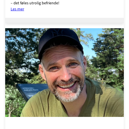
– det føles utrolig befriende!
:
Les mer
Kim
Haugen