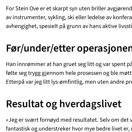
For Stein Ove er et skarpt syn uten briller avgjøre
av instrumenter, sykling, ski eller ledelse av konfe
avhengighet, spesielt på grunn av hans aktive livssti
Før/under/etter operasjone
Han innrømmer at han gruet seg litt og var spent på
følte seg trygg gjennom hele prosessen og ble møtt 
Etterpå var jeg litt lys-ømfintlig, men uten andre p
Resultat og hverdagslivet
«Jeg er svært fornøyd med resultatet. Selv om det va
fantastisk og understreker hvor mye bedre livet er, u