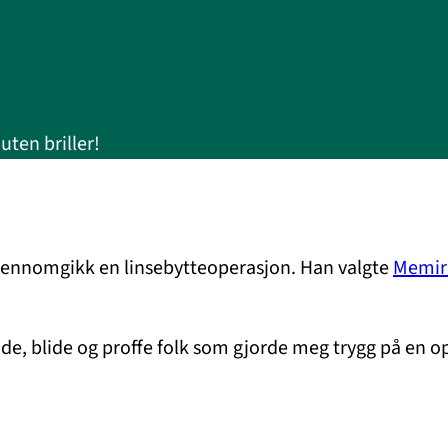
uten briller!
gjennomgikk en linsebytteoperasjon. Han valgte
Memira
, blide og proffe folk som gjorde meg trygg på en oper