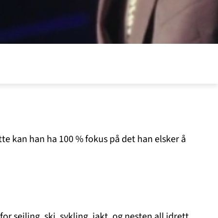
bytte kan han ha 100 % fokus på det han elsker å
eiling, ski, sykling, jakt, og nesten all idrett.