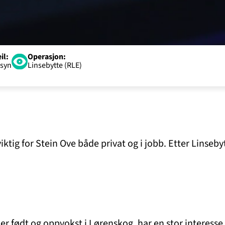
il:
Operasjon:
ssyn
Linsebytte (RLE)
viktig for Stein Ove både privat og i jobb. Etter Linse
ødt og oppvokst i Lørenskog, har en stor interesse for s