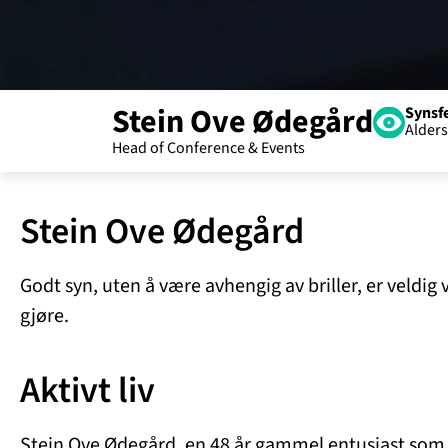
Stein Ove Ødegård
Synsfe
Alder
Stein Ove Ødegård
Godt syn, uten å være avhengig av briller, er veldig 
gjøre.
Aktivt liv
Stein Ove Ødegård, en 48 år gammel entusiast som er f