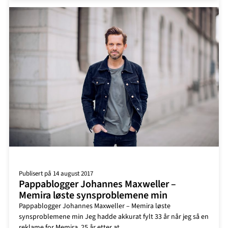
livet
etter
synskorrigeringen
Publisert på 14 august 2017
Pappablogger Johannes Maxweller –
Memira løste synsproblemene min
Pappablogger Johannes Maxweller – Memira løste
synsproblemene min Jeg hadde akkurat fylt 33 år når jeg så en
reklame for Memira, 25 år etter at…