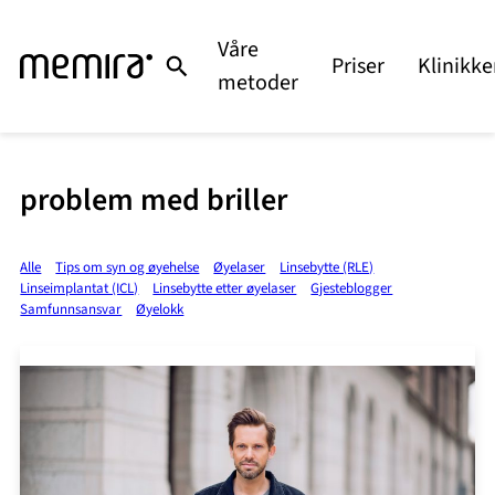
Våre
Priser
Klinikke
metoder
problem med briller
Alle
Tips om syn og øyehelse
Øyelaser
Linsebytte (RLE)
Linseimplantat (ICL)
Linsebytte etter øyelaser
Gjesteblogger
Samfunnsansvar
Øyelokk