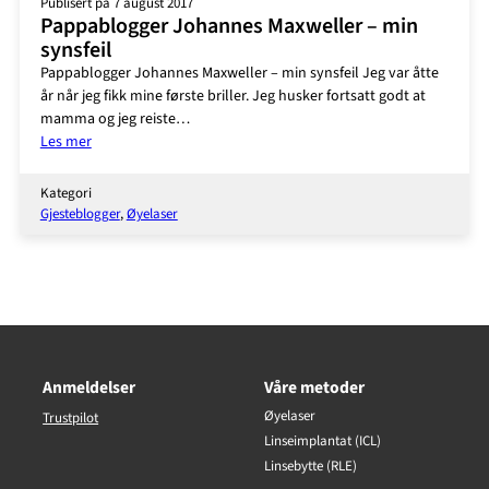
Publisert på 7 august 2017
Pappablogger Johannes Maxweller – min
synsfeil
Pappablogger Johannes Maxweller – min synsfeil Jeg var åtte
år når jeg fikk mine første briller. Jeg husker fortsatt godt at
mamma og jeg reiste…
:
Les mer
Pappablogger
Johannes
Kategori
Maxweller
Gjesteblogger
, 
Øyelaser
–
min
synsfeil
Anmeldelser
Våre metoder
Øyelaser
Trustpilot
Linseimplantat (ICL)
Linsebytte (RLE)