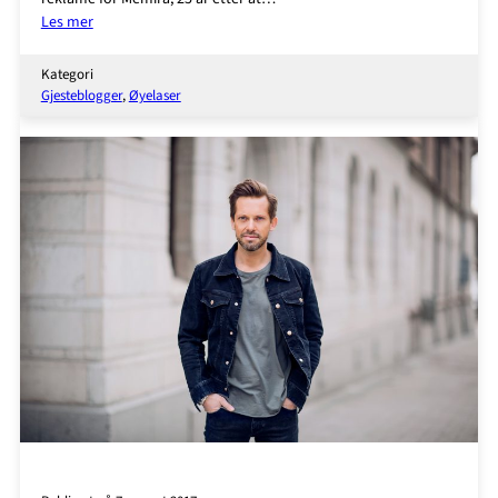
:
Les mer
Pappablogger
Johannes
Kategori
Maxweller
Gjesteblogger
, 
Øyelaser
–
Memira
løste
synsproblemene
min