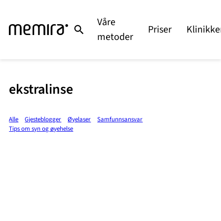
Våre
Priser
Klinikke
metoder
ekstralinse
Alle
Gjesteblogger
Øyelaser
Samfunnsansvar
Tips om syn og øyehelse