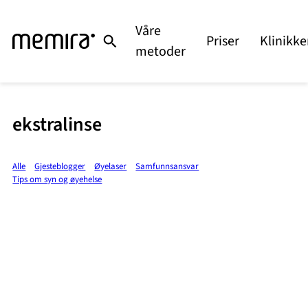
Våre
Priser
Klinikke
metoder
ekstralinse
Alle
Gjesteblogger
Øyelaser
Samfunnsansvar
Tips om syn og øyehelse