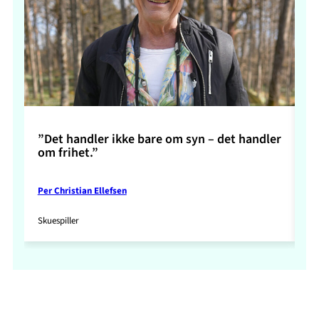
”Det handler ikke bare om syn – det handler
”S
om frihet.”
Per Christian Ellefsen
Ma
Skuespiller
Re