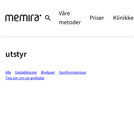
Våre
Priser
Klinikke
metoder
utstyr
Alle
Gjesteblogger
Øyelaser
Samfunnsansvar
Tips om syn og øyehelse