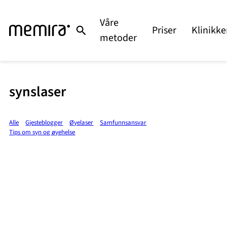
Våre
Priser
Klinikke
metoder
synslaser
Alle
Gjesteblogger
Øyelaser
Samfunnsansvar
Tips om syn og øyehelse