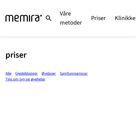
Våre
Priser
Klinikke
metoder
priser
Alle
Gjesteblogger
Øyelaser
Samfunnsansvar
Tips om syn og øyehelse