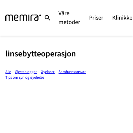
Våre
Priser
Klinikke
metoder
linsebytteoperasjon
Alle
Gjesteblogger
Øyelaser
Samfunnsansvar
Tips om syn og øyehelse