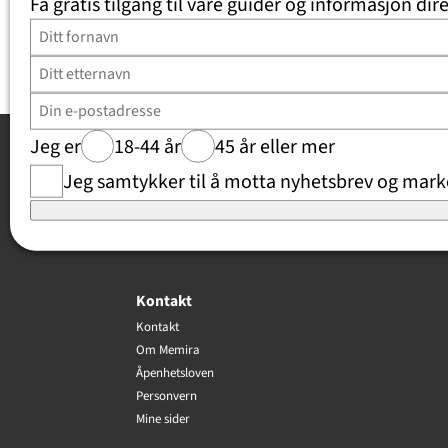
Få gratis tilgang til våre guider og informasjon dire
Jeg er
18-44 år
45 år eller mer
Jeg samtykker til å motta nyhetsbrev og marke
Anmeldelser
Trustpilot
Kontakt
Kontakt
Om Memira
Åpenhetsloven
Personvern
Mine sider