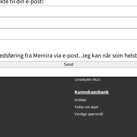
kte til din e-post!
dsføring fra Memira via e-post. Jeg kan når som helst
Våre metoder
Send
Øyelaser
Linseimplantat (ICL)
Linsebytte (RLE)
Kunnskapsbank
Artikler
Fakta om øyet
Vanlige spørsmål