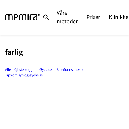
Våre
Priser
Klinikke
metoder
farlig
Alle
Gjesteblogger
Øyelaser
Samfunnsansvar
Tips om syn og øyehelse