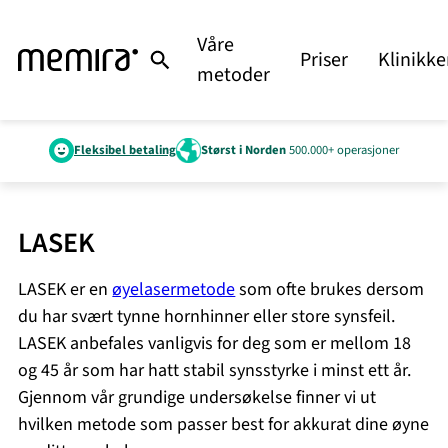
Hopp
til
Våre
Priser
Klinikke
innhold
metoder
Fleksibel betaling
Størst i Norden
500.000+ operasjoner
LASEK
LASEK er en
øyelaser­metode
som ofte brukes dersom
du har svært tynne hornhinner eller store synsfeil.
LASEK anbefales vanligvis for deg som er mellom 18
og 45 år som har hatt stabil synsstyrke i minst ett år.
Gjennom vår grundige undersøkelse finner vi ut
hvilken metode som passer best for akkurat dine øyne