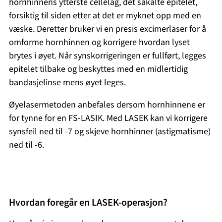
hornhinnens ytterste cellelag, det såkalte epitelet,
forsiktig til siden etter at det er myknet opp med en
væske. Deretter bruker vi en presis excimerlaser for å
omforme hornhinnen og korrigere hvordan lyset
brytes i øyet. Når synskorrigeringen er fullført, legges
epitelet tilbake og beskyttes med en midlertidig
bandasje­linse mens øyet leges.
Øyelaser­metoden anbefales dersom hornhinnene er
for tynne for en FS-LASIK. Med LASEK kan vi korrigere
synsfeil ned til -7 og skjeve hornhinner (astigmatisme)
ned til -6.
Hvordan foregår en LASEK-operasjon?