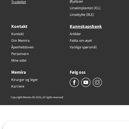
Øyelaser
Trustpilot
Linseimplantat (ICL)
Linsebytte (RLE)
Kontakt
Kunnskapsbank
Kontakt
Artikler
Om Memira
Fakta om øyet
Åpenhetsloven
Vanlige spørsmål
Personvern
Mine sider
Memira
Følg oss
Kirurger og leger
Karriere
Copyright Memira AS 2026, all rights reserved