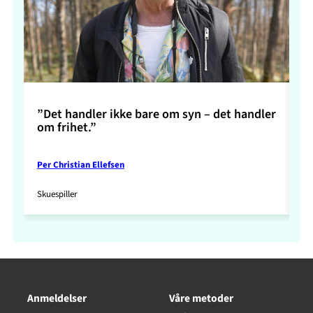
”Det handler ikke bare om syn – det handler
”S
om frihet.”
Per Christian Ellefsen
Ma
Skuespiller
Re
Anmeldelser
Våre metoder