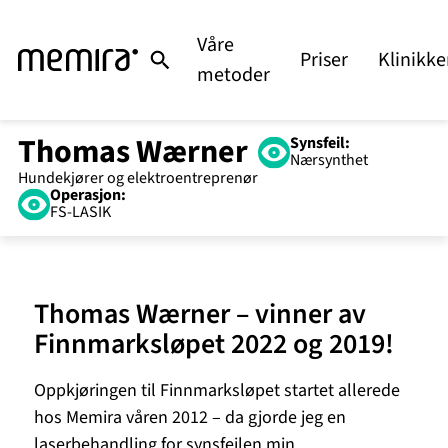
Våre
Priser
Klinikke
metoder
Thomas Wærner
Synsfeil:
Nærsynthet
Operasjon:
FS-LASIK
Thomas Wærner – vinner av
Finnmarksløpet 2022 og 2019!
Oppkjøringen til Finnmarksløpet startet allerede
hos Memira våren 2012 – da gjorde jeg en
laserbehandling for synsfeilen min.