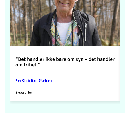
”Det handler ikke bare om syn – det handler
”S
om frihet.”
Per Christian Ellefsen
Ma
Skuespiller
Re