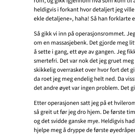
rom, og gikk igjennom hva som kom til 
heldigvis i forkant hvor detaljert jeg vil
ekle detaljene», haha! Så han forklarte e
Så gikk vi inn på operasjonsrommet. Je
om en massasjebenk. Det gjorde meg litt
å sette i gang, ett øye av gangen. Jeg f
smertefri. Det var nok det jeg gruet meg 
skikkelig overrasket over hvor fort det gi
da roet jeg meg endelig helt ned. Da visst
det andre øyet var ingen problem. Det gi
Etter operasjonen satt jeg på et hvilerom 
så greit ut før jeg dro hjem. De første ti
og det svidde ganske mye. Heldigvis hadd
hjelpe meg å dryppe de første øyedråpene