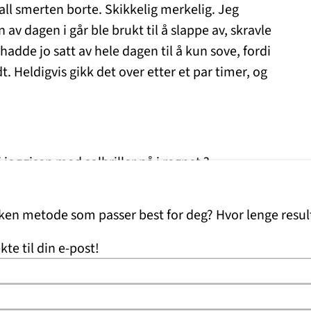
 all smerten borte. Skikkelig merkelig. Jeg
av dagen i går ble brukt til å slappe av, skravle
hadde jo satt av hele dagen til å kun sove, fordi
t. Heldigvis gikk det over etter et par timer, og
 joggisen med solbriller på i regnet ?
 ny verden. Akkurat nå sitter jeg i sofaen med
lken metode som passer best for deg? Hvor lenge resul
derteksten uten problem. Det er krystallklart!
eder jeg meg til å møte hverdagen med nytt syn,
kte til din e-post!