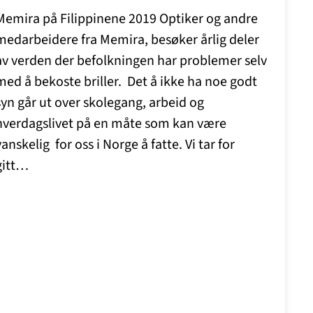
Memira på Filippinene 2019 Optiker og andre
medarbeidere fra Memira, besøker årlig deler
av verden der befolkningen har problemer selv
med å bekoste briller. Det å ikke ha noe godt
syn går ut over skolegang, arbeid og
hverdagslivet på en måte som kan være
vanskelig for oss i Norge å fatte. Vi tar for
gitt…