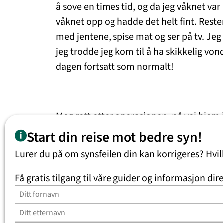
å sove en times tid, og da jeg våknet var
våknet opp og hadde det helt fint. Resten 
med jentene, spise mat og ser på tv. Jeg 
jeg trodde jeg kom til å ha skikkelig vond
dagen fortsatt som normalt!
Meg rett etter operasjonen, på vei hjem i
Start din reise mot bedre syn!
Da jeg våknet i dag tidlig var det som en
Lurer du på om synsfeilen din kan korrigeres? Hvi
tven på i bakgrunnen, og jeg kan lese un
En helt ny verden, med andre ord. Nå gl
Få gratis tilgang til våre guider og informasjon dire
og jeg skal selvfølg