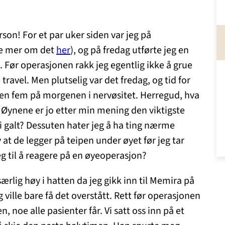
on! For et par uker siden var jeg på
se mer om det
her
), og på fredag utførte jeg en
. Før operasjonen rakk jeg egentlig ikke å grue
ravel. Men plutselig var det fredag, og tid for
ken fem på morgenen i nervøsitet. Herregud, hva
e? Øynene er jo etter min mening den viktigste
i galt? Dessuten hater jeg å ha ting nærme
at de legger på teipen under øyet før jeg tar
 til å reagere på en øyeoperasjon?
ærlig høy i hatten da jeg gikk inn til Memira på
 ville bare få det overstått. Rett før operasjonen
, noe alle pasienter får. Vi satt oss inn på et