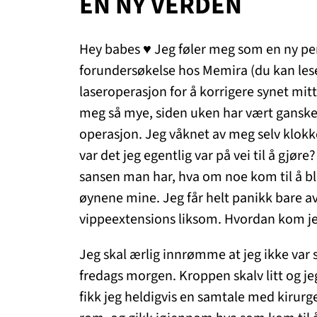
EN NY VERDEN
Hey babes ♥ Jeg føler meg som en ny pers
forundersøkelse hos Memira (du kan le
laseroperasjon for å korrigere synet mitt
meg så mye, siden uken har vært ganske t
operasjon. Jeg våknet av meg selv klok
var det jeg egentlig var på vei til å gjør
sansen man har, hva om noe kom til å bl
øynene mine. Jeg får helt panikk bare av 
vippeextensions liksom. Hvordan kom jeg
Jeg skal ærlig innrømme at jeg ikke var s
fredags morgen. Kroppen skalv litt og jeg
fikk jeg heldigvis en samtale med kirurgen