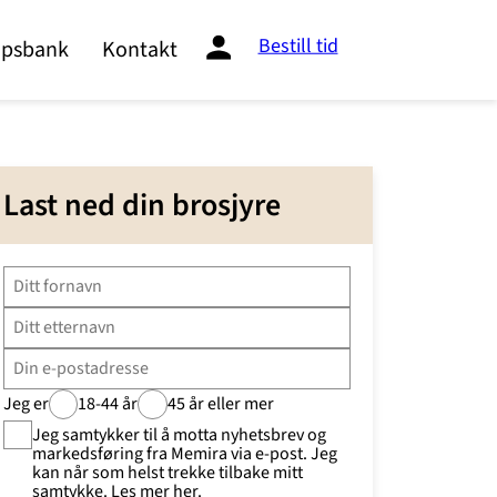
Bestill tid
psbank
Kontakt
Last ned din brosjyre
Jeg er
18-44 år
45 år eller mer
Jeg samtykker til å motta nyhetsbrev og
markedsføring fra Memira via e-post. Jeg
kan når som helst trekke tilbake mitt
samtykke.
Les mer her
.