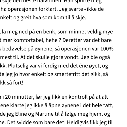
å skje den neste halvtimen. Han spurte meg
le ha operasjonen forklart. Jeg svarte «ikke de
nkelt og greit hva som kom til å skje.
g la meg ned på en benk, som minnet veldig mye
 mer komfortabel, hehe ? Deretter var det bare
ikk bedøvelse på øynene, så operasjonen var 100%
mest til. At det skulle gjøre vondt. Jeg ble også
kk. Plutselig var vi ferdig med det éne øyet, og
e jeg jo hvor enkelt og smertefritt det gikk, så
kk så fort!
i 20 minutter, før jeg fikk en kontroll på at alt
mene klarte jeg ikke å åpne øynene i det hele tatt,
e jeg Eline og Martine til å følge meg hjem, og
. Det svidde som bare det! Heldigvis fikk jeg til