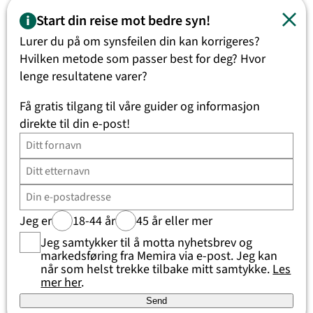
Start din reise mot bedre syn!
Lurer du på om synsfeilen din kan korrigeres?
Hvilken metode som passer best for deg? Hvor
lenge resultatene varer?
Få gratis tilgang til våre guider og informasjon
direkte til din e-post!
Publisert på 5 mars 2018
Linda Reianes
Livet mitt før jeg tok kontakt med Memira var ett mareritt! De
siste 10 årene mine har vært ett en stor utfordring da jeg
plutselig…
Jeg er
18-44 år
45 år eller mer
:
Les mer
Jeg samtykker til å motta nyhetsbrev og
Linda
markedsføring fra Memira via e-post. Jeg kan
Reianes
når som helst trekke tilbake mitt samtykke.
Les
mer her
.
Send