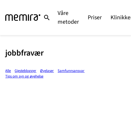
Våre
Priser
Klinikke
metoder
jobbfravær
Alle
Gjesteblogger
Øyelaser
Samfunnsansvar
Tips om syn og øyehelse