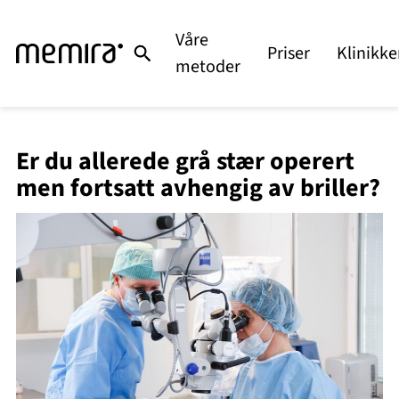
Hopp
til
Våre
Priser
Klinikke
innhold
metoder
Er du allerede grå stær operert
men fortsatt avhengig av briller?