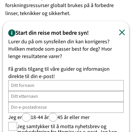
forskningsressurser globalt brukes på å forbedre
linser, teknikker og sikkerhet.
Memiras kvalitetssikring
Start din reise mot bedre syn!
Vi stiller høye krav til vår egen
kvalitetssikring
for å
Lurer du på om synsfeilen din kan korrigeres?
sikre resultater og trygghet i verdensklasse. Vi bidrar
Hvilken metode som passer best for deg? Hvor
også til å øke kunnskapen om synskorrigerende
lenge resultatene varer?
operasjoner gjennom rapporter og foredrag.
Få gratis tilgang til våre guider og informasjon
direkte til din e-post!
Siste oppdatering:
2026-03-18
Andre har også lest
Jeg er
18-44 år
45 år eller mer
Jeg samtykker til å motta nyhetsbrev og
markedsføring fra Memira via e-post. Jeg kan