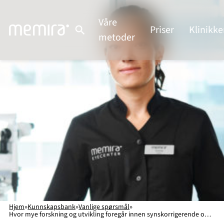
Hopp
til
Våre
Priser
Klinikke
innhold
metoder
Hjem
»
Kunnskapsbank
»
Vanlige spørsmål
»
Hvor mye forskning og utvikling foregår innen synskorrigerende operasjoner?