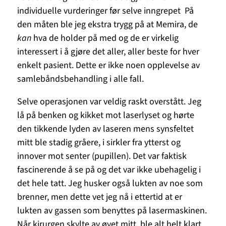
individuelle vurderinger før selve inngrepet På
den måten ble jeg ekstra trygg på at Memira, de
kan
hva de holder på med og de er virkelig
interessert i å gjøre det aller, aller beste for hver
enkelt pasient. Dette er ikke noen opplevelse av
samlebåndsbehandling i alle fall.
Selve operasjonen var veldig raskt overstått. Jeg
lå på benken og kikket mot laserlyset og hørte
den tikkende lyden av laseren mens synsfeltet
mitt ble stadig gråere, i sirkler fra ytterst og
innover mot senter (pupillen). Det var faktisk
fascinerende å se på og det var ikke ubehagelig i
det hele tatt. Jeg husker også lukten av noe som
brenner, men dette vet jeg nå i ettertid at er
lukten av gassen som benyttes på lasermaskinen.
Når kirurgen skylte av øyet mitt, ble alt helt klart