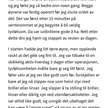
og jeg følte jeg så bedre enn noen gang. Begge
øynene var ferdig operert før jeg visste ordet av
det. Det var først etter 15 minutter på
venterommet at jeg begynte å bli veldig
lysfølsom. Da var solbrillene gode å ha. Rett etter
dette dro jeg hjem og slappet av resten av dagen.
I starten hadde jeg litt tørre øyne, men opplevde
raskt at det gikk seg fint til. Jeg var tilbake til en
skikkelig aktiv hverdag 3 dager etter operasjonen,
lysfølsomheten måtte bare gi seg litt først. Jeg
føler selv at jeg ser like godt som før, forskjellen er
bare at jeg nå slipper noe som helst styr med
briller eller linser. Jeg slipper å ta stilling til briller,
linser eller dårlig syn ved utendørsaktiviteter. Jeg
ser alltid like godt, og unngår det ubehaget det
kan være å “miste synet” på grunn av at jeg mister