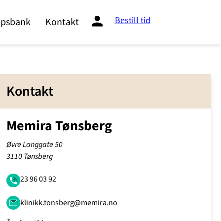
Bestill tid
psbank
Kontakt
Kontakt
Memira Tønsberg
Øvre Langgate 50
3110 Tønsberg
23 96 03 92
klinikk.tonsberg@memira.no