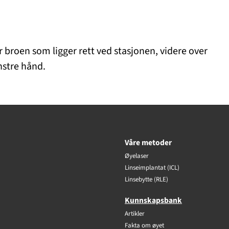
er broen som ligger rett ved stasjonen, videre over
enstre hånd.
Våre metoder
Øyelaser
Linseimplantat (ICL)
Linsebytte (RLE)
Kunnskapsbank
Artikler
Fakta om øyet