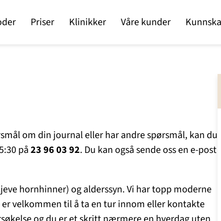
oder
Priser
Klinikker
Våre kunder
Kunnska
rsmål om din journal eller har andre spørsmål, kan du
15:30 på
23 96 03 92
. Du kan også sende oss en e-post
kjeve hornhinner) og alderssyn. Vi har topp moderne
 er velkommen til å ta en tur innom eller kontakte
ersøkelse og du er et skritt nærmere en hverdag uten