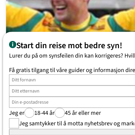
Start din reise mot bedre syn!
Lurer du på om synsfeilen din kan korrigeres? Hvi
Få gratis tilgang til våre guider og informasjon dire
Publisert på 3 juli 2015
Daniel Moen Hansen
Som toppidrettsutøver i mange år har jeg prøvd x-antall
løsninger for å korrigere det svake synet mitt, men
Jeg er
18-44 år
45 år eller mer
ingenting har fungert særlig bra i kombinasjon…
Jeg samtykker til å motta nyhetsbrev og marke
:
Les mer
Daniel