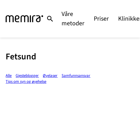
Våre
Priser
Klinikke
metoder
Fetsund
Alle
Gjesteblogger
Øyelaser
Samfunnsansvar
Tips om syn og øyehelse