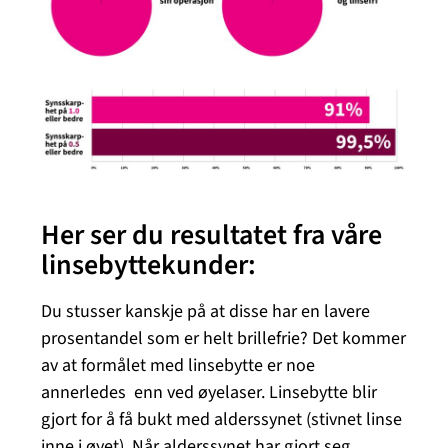
Her ser du resultatet fra våre
linsebyttekunder:
Du stusser kanskje på at disse har en lavere
prosentandel som er helt brillefrie? Det kommer
av at formålet med linsebytte er noe
annerledes enn ved øyelaser. Linsebytte blir
gjort for å få bukt med alderssynet (stivnet linse
inne i øyet). Når alderssynet har gjort seg