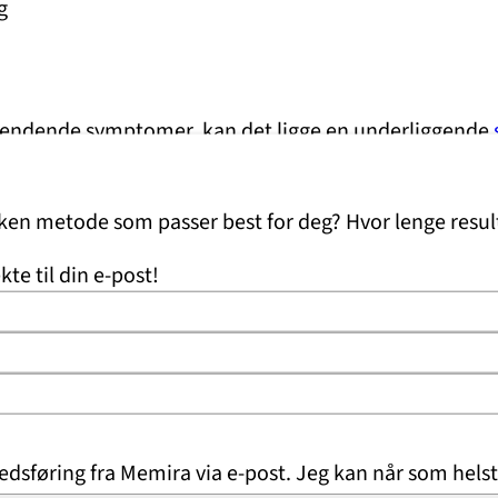
g
akevendende symptomer, kan det ligge en underliggende
lken metode som passer best for deg? Hvor lenge resul
midlertidig plage?
kte til din e-post!
, men et tegn på at øynene er overanstrengte. Men om p
bbeltsyn eller hodepine, bør du la en øyelege unde
d underliggende problemer som krever behandling, for
dsføring fra Memira via e-post. Jeg kan når som helst