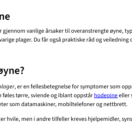
yne
i går gjennom vanlige årsaker til overanstrengte øyne
varige plager. Du får også praktiske råd og veiledning 
 øyne?
plager
, er en fellesbetegnelse for symptomer som opps
 føles tørre, sviende og iblant oppstår
hodepine
eller
heter som datamaskiner, mobiltelefoner og nettbrett.
er hvile, men i andre tilfeller kreves hjelpemidler, sy