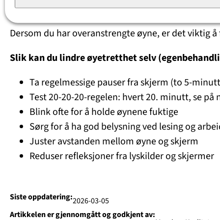
Behandling av trøtte og ov
Dersom du har overanstrengte øyne, er det viktig å 
Slik kan du lindre øyetretthet selv (egenbehandl
Ta regelmessige pauser fra skjerm (to 5-minutt
Test 20-20-20-regelen: hvert 20. minutt, se på
Blink ofte for å holde øynene fuktige
Sørg for å ha god belysning ved lesing og arbei
Juster avstanden mellom øyne og skjerm
Reduser refleksjoner fra lyskilder og skjermer
Siste oppdatering:
2026-03-05
Artikkelen er gjennomgått og godkjent av: