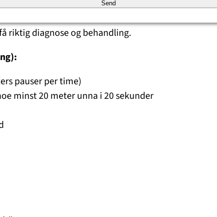
eranstrengte øyne
Send
få riktig diagnose og behandling.
ing):
ers pauser per time)
 noe minst 20 meter unna i 20 sekunder
d