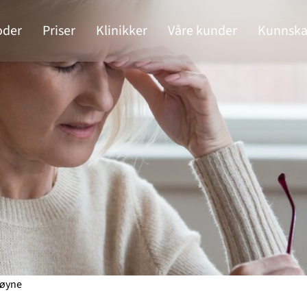
oder
Priser
Klinikker
Våre kunder
Kunnska
 øyne