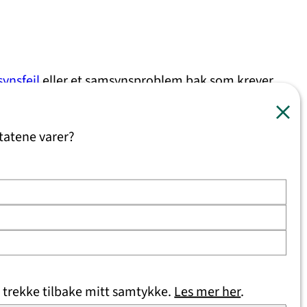
synsfeil
eller et samsynsproblem bak som krever
tatene varer?
lagene er vedvarende, påvirker hverdagen eller
rsøke deg for å utelukke andre tilstander.
 eksempel ukorrigerte synsfeil, samsynsproblemer
 trekke tilbake mitt samtykke.
Les mer her
.