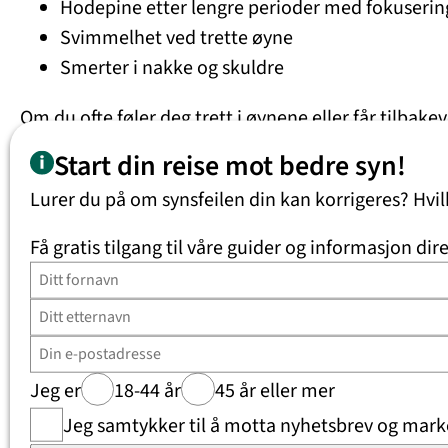
Hodepine etter lengre perioder med fokuserin
Svimmelhet ved trette øyne
Smerter i nakke og skuldre
Om du ofte føler deg trett i øynene eller får tilb
behandling.
Start din reise mot bedre syn!
Lurer du på om synsfeilen din kan korrigeres? Hvi
Trette øyne – sykdom eller 
Få gratis tilgang til våre guider og informasjon dire
Øyetretthet er i de fleste tilfeller ikke en sykdom
kommer sammen med andre symptomer som smerte, do
I visse tilfeller kan trette øyne henge sammen me
eller tørre øyne.
Jeg er
18-44 år
45 år eller mer
Jeg samtykker til å motta nyhetsbrev og marke