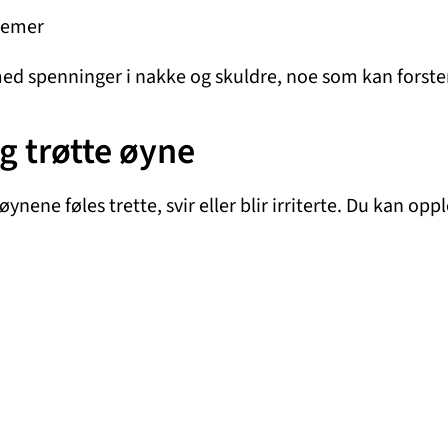
lemer
med spenninger i nakke og skuldre, noe som kan fors
 trøtte øyne
ne føles trette, svir eller blir irriterte. Du kan opple